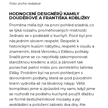
Foto: archiv redakce
HODNOCENÍ DESIGNÉRŮ KAMILY
DOUDĚROVÉ A FRANTIŠKA KOBLIŽKY
Proměna měla být na první pohled snadná, co
se týká rozsahu proměňovaných místností.
Jednalo se v podstatě o kuchyň. Pocit byl pro
nás jedním slovem respekt. Respekt k
historickým kusům nábytku, respekt k osudu a
znamením, která Veroniku s Eliškou potkaly.
Snažili jsme se co nejcitlivěji zakomponovat
starožitnou kredenc a stůl, a zároveň tak
ponechat pietní místo pro zemřelého tatínka
Elišky. Problém byl na první pohled jen s
dorovnáním podlahy, která se pod původním
linem vydrolila až na škvárový násyp. Větší
komplikaci jsme si způsobili my sami, když jsme
se rozhodli na podlahu kuchyně použít dlažbu
ve formě šestiúhelníkové mozaiky a její
seskládání a položení zabralo dva dny. Ale