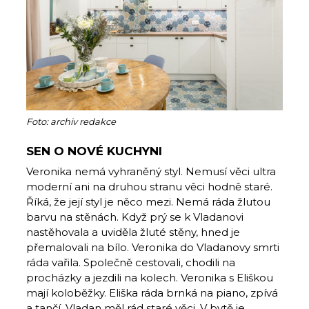
Foto: archiv redakce
SEN O NOVÉ KUCHYNI
Veronika nemá vyhraněný styl. Nemusí věci ultra
moderní ani na druhou stranu věci hodně staré.
Říká, že její styl je něco mezi. Nemá ráda žlutou
barvu na stěnách. Když prý se k Vladanovi
nastěhovala a uviděla žluté stěny, hned je
přemalovali na bílo. Veronika do Vladanovy smrti
ráda vařila. Společně cestovali, chodili na
procházky a jezdili na kolech. Veronika s Eliškou
mají koloběžky. Eliška ráda brnká na piano, zpívá
a tančí. Vladan měl rád staré věci. V bytě je