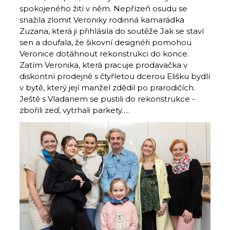
spokojeného žití v něm. Nepřízeň osudu se
snažila zlomit Veroniky rodinná kamarádka
Zuzana, která ji přihlásila do soutěže Jak se staví
sen a doufala, že šikovní designéři pomohou
Veronice dotáhnout rekonstrukci do konce.
Zatím Veronika, která pracuje prodavačka v
diskontní prodejně s čtyřletou dcerou Elišku bydlí
v bytě, který její manžel zdědil po prarodičích.
Ještě s Vladanem se pustili do rekonstrukce -
zbořili zeď, vytrhali parkety….