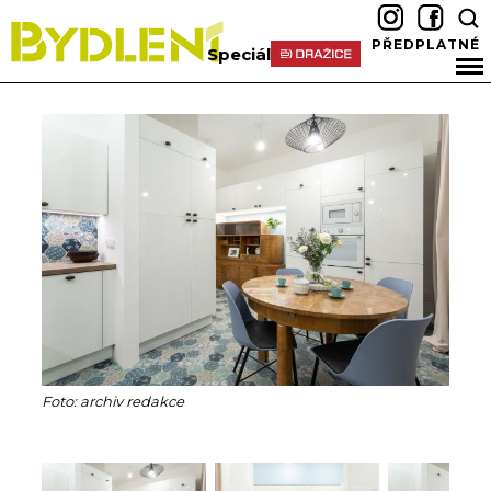
PŘEDPLATNÉ
Speciál
Foto: archiv redakce