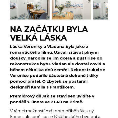
NA ZAČÁTKU BYLA
VELKÁ LÁSKA
Láska Veroniky a Vladana byla jako z
romantického filmu. Užívali si život plnými
doušky, narodila se jim dcera a pustili se do
rekonstrukce bytu. Vladan ale dostal covid a
během několika dnů zemřel. Rekonstrukci se
Veronice podařilo částečně dokončit díky
pomoci přátel. O zbytek se postarali
designéři Kamila s Františkem.
Premiérový díl Jak se staví sen uvidíte v
pondělí 7. února ve 21.40 na Primě.
V rámci možností má tento příběh šťastný
konec, alespoň, co se týká hezkého bydlení a