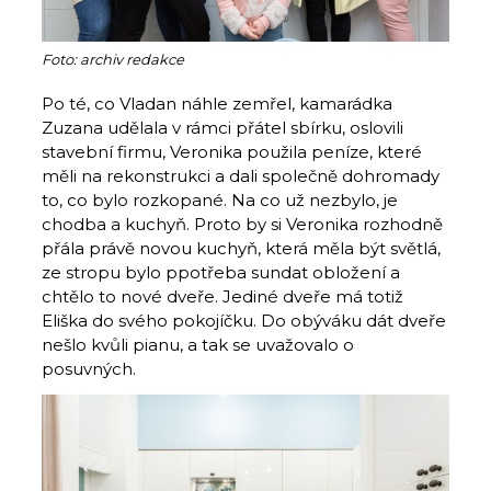
Foto: archiv redakce
Po té, co Vladan náhle zemřel, kamarádka
Zuzana udělala v rámci přátel sbírku, oslovili
stavební firmu, Veronika použila peníze, které
měli na rekonstrukci a dali společně dohromady
to, co bylo rozkopané. Na co už nezbylo, je
chodba a kuchyň. Proto by si Veronika rozhodně
přála právě novou kuchyň, která měla být světlá,
ze stropu bylo ppotřeba sundat obložení a
chtělo to nové dveře. Jediné dveře má totiž
Eliška do svého pokojíčku. Do obýváku dát dveře
nešlo kvůli pianu, a tak se uvažovalo o
posuvných.