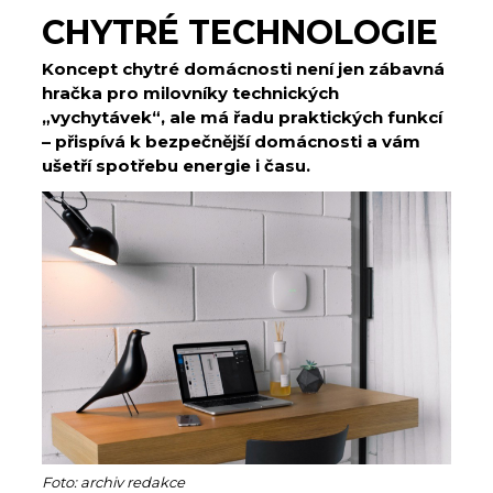
CHYTRÉ TECHNOLOGIE
Koncept chytré domácnosti není jen zábavná
hračka pro milovníky technických
„vychytávek“, ale má řadu praktických funkcí
– přispívá k bezpečnější domácnosti a vám
ušetří spotřebu energie i času.
Foto: archiv redakce