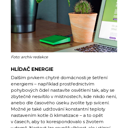
Foto: archiv redakce
HLÍDAČ ENERGIE
Dalším prvkem chytré domácnosti je šetření
energiemi – například prostřednictvím
pohybových čidel nastavíte osvětlení tak, aby se
zbytečně nesvítilo v místnostech, kde nikdo není,
anebo dle časového úseku zvolíte typ svícení.
Možné je také udržování konstantní teploty
nastavením kotle či klimatizace – a to opět
v časech, aby to korespondovalo s životem
v domě. Nastavit lze rovněž vlhkost, ale i stínicí