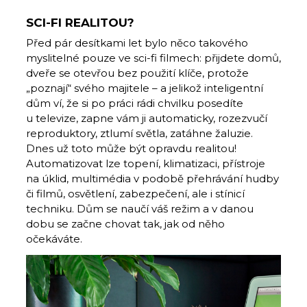
SCI-FI REALITOU?
Před pár desítkami let bylo něco takového
myslitelné pouze ve sci-fi filmech: přijdete domů,
dveře se otevřou bez použití klíče, protože
„poznají“ svého majitele – a jelikož inteligentní
dům ví, že si po práci rádi chvilku posedíte
u televize, zapne vám ji automaticky, rozezvučí
reproduktory, ztlumí světla, zatáhne žaluzie.
Dnes už toto může být opravdu realitou!
Automatizovat lze topení, klimatizaci, přístroje
na úklid, multimédia v podobě přehrávání hudby
či filmů, osvětlení, zabezpečení, ale i stínicí
techniku. Dům se naučí váš režim a v danou
dobu se začne chovat tak, jak od něho
očekáváte.