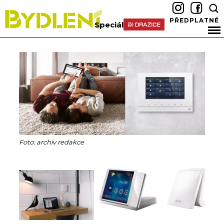
PŘEDPLATNÉ
Speciál
Foto: archiv redakce