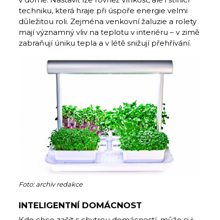
techniku, která hraje při úspoře energie velmi
důležitou roli. Zejména venkovní žaluzie a rolety
mají významný vliv na teplotu v interiéru – v zimě
zabraňují úniku tepla a v létě snižují přehřívání.
Foto: archiv redakce
INTELIGENTNÍ DOMÁCNOST
Kdo chce začít s chytrou domácností, může si ji