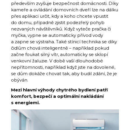
především zvyšuje bezpečnost domácnosti. Díky
kameře a ovládání domovních dveří lze na dálku
přes aplikaci určit, kdy a koho chcete vpustit
do domu, případně zjistit podezřelý pohyb
nezvaných návštěvníků. Když vyteče pračka či
myčka, vypne se automaticky přívod vody
a zapne se výstraha. Také stínicí technika se díky
čidlům chová inteligentně – například pokud
začne foukat silný vítr, automaticky se sklopí
venkovní žaluzie. V době vaší dlouhodobé
nepřítomnosti, například když jste na dovolené,
se dům dokáže chovat tak, aby budil zdání, že je
obýván.
Mezi hlavní výhody chytrého bydlení patří
komfort, bezpečí a optimální nakládání
s energiemi.