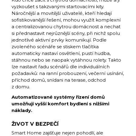
vyzkoušet s takzvanými startovacími kity.
Náročnější a movitější uživatelé, kteří hledají
sofistikovanější řešení, mohou využít komplexní
a centralizovanou chytrou domácnost a nechat
si přednastavit nejrůznější scény, při nichž spolu
jednotlivé aktivní prvky komunikují. Podle
zvoleného scénáře se stiskem tlačítka
automaticky nastaví osvětlení, pustí hudba,
stáhnou nebo se naopak vytáhnou rolety. Takto
lze nastavit řadu scénářů dle individuálních
požadavků: na ranní probouzení, večerní usínání,
příchod domů, snídani na terase, odchod
z domu.
Automatizované systémy řízení domů
umožňují vyšší komfort bydlení s nižšími
náklady.
ŽIVOT V BEZPEČÍ
Smart Home zajišťuje nejen pohodlí, ale