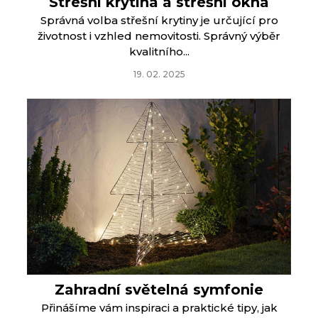
Střešní krytina a střešní okna
Správná volba střešní krytiny je určující pro
životnost i vzhled nemovitosti. Správný výběr
kvalitního...
19. 02. 2025
Zahradní světelná symfonie
Přinášíme vám inspiraci a praktické tipy, jak