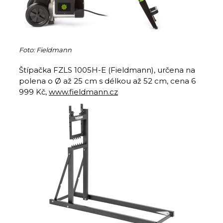
Foto: Fieldmann
Štípačka FZLS 1005H-E (Fieldmann), určena na
polena o Ø až 25 cm s délkou až 52 cm, cena 6
999 Kč,
www.fieldmann.cz