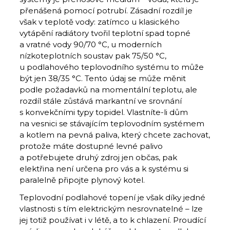
přenášená pomocí potrubí. Zásadní rozdíl je
však v teplotě vody: zatímco u klasického
vytápění radiátory tvořil teplotní spad topné
a vratné vody 90/70 °C, u moderních
nízkoteplotních soustav pak 75/50 °C,
u podlahového teplovodního systému to může
být jen 38/35 °C. Tento údaj se může měnit
podle požadavků na momentální teplotu, ale
rozdíl stále zůstává markantní ve srovnání
s konvekčními typy topidel. Vlastníte-li dům
na vesnici se stávajícím teplovodním systémem
a kotlem na pevná paliva, který chcete zachovat,
protože máte dostupné levné palivo
a potřebujete druhý zdroj jen občas, pak
elektřina není určena pro vás a k systému si
paralelně připojte plynový kotel.
Teplovodní podlahové topení je však díky jedné
vlastnosti s tím elektrickým nesrovnatelné – lze
jej totiž používat i v létě, a to k chlazení. Proudící