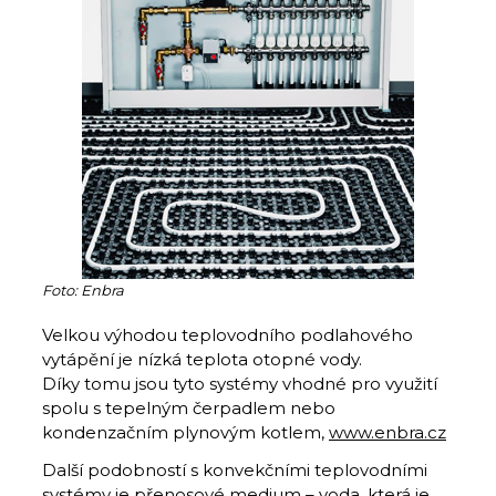
Foto: Enbra
Velkou výhodou teplovodního podlahového
vytápění je nízká teplota otopné vody.
Díky tomu jsou tyto systémy vhodné pro využití
spolu s tepelným čerpadlem nebo
kondenzačním plynovým kotlem,
www.enbra.cz
Další podobností s konvekčními teplovodními
systémy je přenosové medium – voda, která je