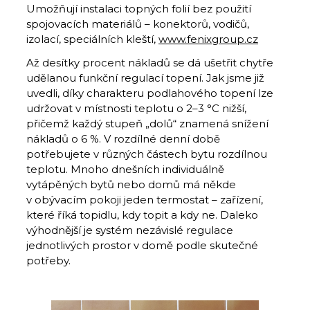
Umožňují instalaci topných folií bez použití
spojovacích materiálů – konektorů, vodičů,
izolací, speciálních kleští,
www.fenixgroup.cz
Až desítky procent nákladů se dá ušetřit chytře
udělanou funkční regulací topení. Jak jsme již
uvedli, díky charakteru podlahového topení lze
udržovat v místnosti teplotu o 2–3 °C nižší,
přičemž každý stupeň „dolů“ znamená snížení
nákladů o 6 %. V rozdílné denní době
potřebujete v různých částech bytu rozdílnou
teplotu. Mnoho dnešních individuálně
vytápěných bytů nebo domů má někde
v obývacím pokoji jeden termostat – zařízení,
které říká topidlu, kdy topit a kdy ne. Daleko
výhodnější je systém nezávislé regulace
jednotlivých prostor v domě podle skutečné
potřeby.