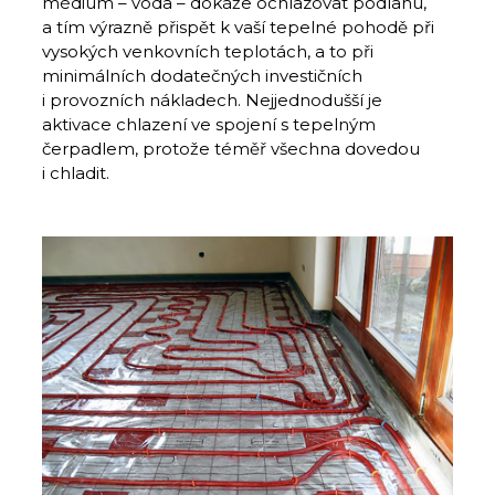
mé­dium – voda – dokáže ochlazovat podlahu,
a tím výrazně přispět k vaší tepelné pohodě při
vysokých venkovních teplotách, a to při
minimálních dodatečných investičních
i provozních nákladech. Nej­jednodušší je
aktivace chlazení ve spojení s tepelným
čerpadlem, protože téměř všechna dovedou
i chladit.