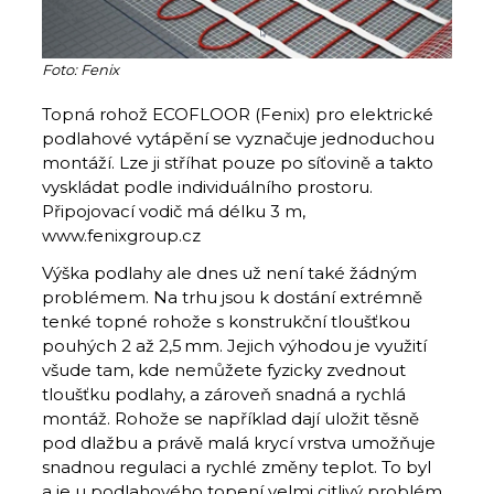
Foto: Fenix
Topná rohož ECOFLOOR (Fenix) pro elektrické
podlahové vytápění se vyznačuje jednoduchou
montáží. Lze ji stříhat pouze po síťovině a takto
vyskládat podle individuálního prostoru.
Připojovací vodič má délku 3 m,
www.fenixgroup.cz
Výška podlahy ale dnes už není také žádným
problémem. Na trhu jsou k dostání extrémně
tenké topné rohože s konstrukční tloušťkou
pouhých 2 až 2,5 mm. Jejich výhodou je využití
všude tam, kde nemůžete fyzicky zvednout
tloušťku podlahy, a zároveň snadná a rychlá
montáž. Rohože se například dají uložit těsně
pod dlažbu a právě malá krycí vrstva umožňuje
snadnou regulaci a rychlé změny teplot. To byl
a je u podlahového topení velmi citlivý problém,