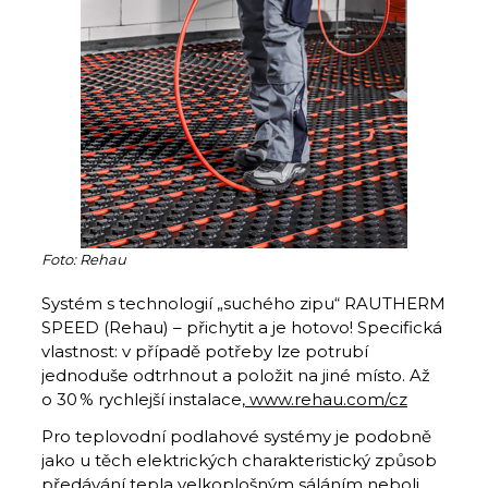
Foto: Rehau
Systém s technologií „suchého zipu“ RAUTHERM
SPEED (Rehau) – přichytit a je hotovo! Specifická
vlastnost: v případě potřeby lze potrubí
jednoduše odtrhnout a položit na jiné místo. Až
o 30 % rychlejší instalace,
www.rehau.com/cz
Pro teplovodní podlahové systémy je podobně
jako u těch elektrických charakteristický způsob
předávání tepla velkoplošným sáláním neboli