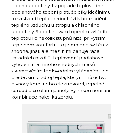
plochou podlahy. I v případě teplovodního
podlahového topení platí, že díky ideál­nímu
rozvrstvení teplot nedochází k hro­madění
teplého vzduchu u stropu a chladného
u podlahy. S podlahovým topením vytápíte
teplotou i o několik stupňů nižší při vyšším
tepelném komfortu. To je pro oba systémy
shodné, jinak ale mezi nimi panuje řada
zásadních rozdílů. Teplovodní podlahové
vytápění má mnoho shodných znaků
s konvekčním teplovodním vytápěním. Jde
především o zdroj tepla, kterým může být
plynový kotel nebo elektrokotel, tepelné
čerpadlo či solár­ní panely. Výjimkou není ani
kombinace několika zdrojů.