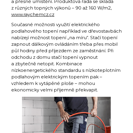
a přesné umístění. Produktová řada se skládá
z různých topných výkonů – 90 až 160 W/m2,
www.raychemcz.cz
Současné možnosti využití elektrického
podlahového topení například ve dřevostavbách
nabízejí možnost topení „na míru“. Stačí topení
zapnout dálkovým ovládáním třeba přes mobil
půl hodiny před příjezdem ze zaměstnání. Při
odchodu z domu stačí topení vypnout
a zbytečně netopit. Kombinace
nízkoenergetického standardu s nízkoteplotním
podlahovým elektrickým topením pak –
vzhledem k vytápěné ploše – mohou
ekonomicky velmi příjemně překvapit.