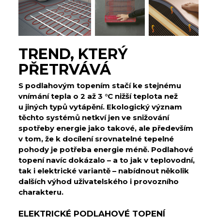
TREND, KTERÝ
PŘETRVÁVÁ
S podlahovým topením stačí ke stejnému
vnímání tepla o 2 až 3 °C nižší teplota než
u jiných typů vytápění. Ekologický význam
těchto systémů netkví jen ve snižování
spotřeby energie jako takové, ale především
v tom, že k docílení srovnatelné tepelné
pohody je potřeba energie méně. Podlahové
topení navíc dokázalo – a to jak v teplovodní,
tak i elektrické variantě – nabídnout několik
dalších výhod uživatelského i provozního
charakteru.
ELEKTRICKÉ PODLAHOVÉ TOPENÍ