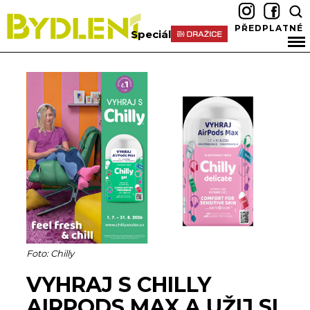
PŘEDPLATNÉ
Speciál
Foto: Chilly
VYHRAJ S CHILLY
AIRPODS MAX A UŽIJ SI