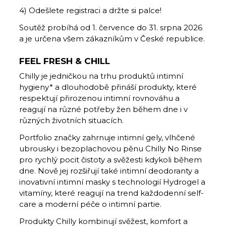
4) Odešlete registraci a držte si palce!
Soutěž probíhá od 1. července do 31. srpna 2026
a je určena všem zákazníkům v České republice.
FEEL FRESH & CHILL
Chilly je jedničkou na trhu produktů intimní
hygieny* a dlouhodobě přináší produkty, které
respektují přirozenou intimní rovnováhu a
reagují na různé potřeby žen během dne i v
různých životních situacích.
Portfolio značky zahrnuje intimní gely, vlhčené
ubrousky i bezoplachovou pěnu Chilly No Rinse
pro rychlý pocit čistoty a svěžesti kdykoli během
dne. Nově jej rozšiřují také intimní deodoranty a
inovativní intimní masky s technologií Hydrogel a
vitamíny, které reagují na trend každodenní self-
care a moderní péče o intimní partie.
Produkty Chilly kombinují svěžest, komfort a