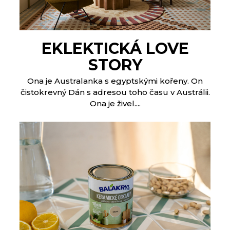
EKLEKTICKÁ LOVE
STORY
Ona je Australanka s egyptskými kořeny. On
čistokrevný Dán s adresou toho času v Austrálii.
Ona je živel....