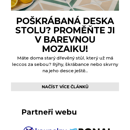
POŠKRÁBANÁ DESKA
STOLU? PROMĚŇTE JI
V BAREVNOU
MOZAIKU!
Máte doma starý dřevěný stůl, který už má
leccos za sebou? Rýhy, škrábance nebo skvrny
na jeho desce ještě...
NAČÍST VÍCE ČLÁNKŮ
Partneři webu