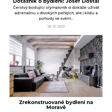
Dotazník o bydlení: Josef Dostál
Čerstvý bodující olympionik si dokáže užívat
adrenalinu v divokých peřejích, ale i klidu a
pohody ve svém...
25. 10. 2021
Zrekonstruované bydlení na
Moravě