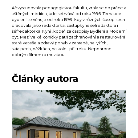
Ač vystudovala pedagogickou fakultu, vrhla se do práce v
tištěných médiích, kde setrvává od roku 1996. Tématice
bydlení se věnuje od roku 1999, kdy v různých časopisech
pracovala jako redaktorka, zástupkyně šéfredaktora i
šéfredaktorka. Nyní „kope“ za časopisy Bydlení a Moderní
byt. Mezi velké koníčky patří zachraňování a restaurování
staré veteše a zdravý pohyb v zahradě, na lyžích,
skialpech, běžkách, na kole i při treku. Nepohrdne
dobrým filmem a muzikou.
Články autora