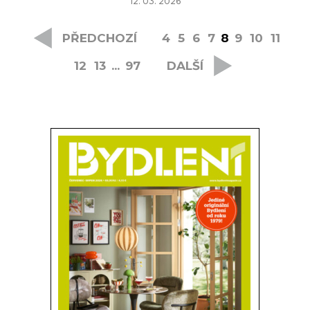
12. 03. 2026
PŘEDCHOZÍ
4
5
6
7
8
9
10
11
12
13
...
97
DALŠÍ