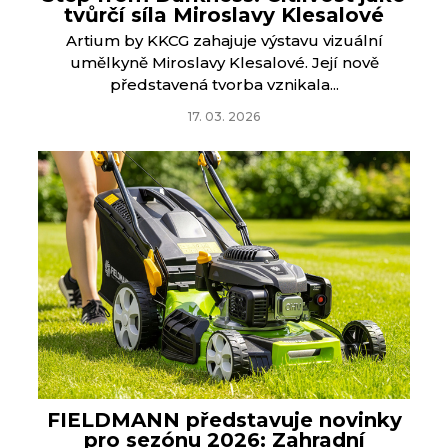
tvůrčí síla Miroslavy Klesalové
Artium by KKCG zahajuje výstavu vizuální
umělkyně Miroslavy Klesalové. Její nově
představená tvorba vznikala...
17. 03. 2026
FIELDMANN představuje novinky
pro sezónu 2026: Zahradní