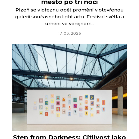
město po tři noci
Plzeň se v březnu opět promění v otevřenou
galerii současného light artu. Festival světla a
umění ve veřejném...
17. 03. 2026
Step from Darkness: Citlivost jako