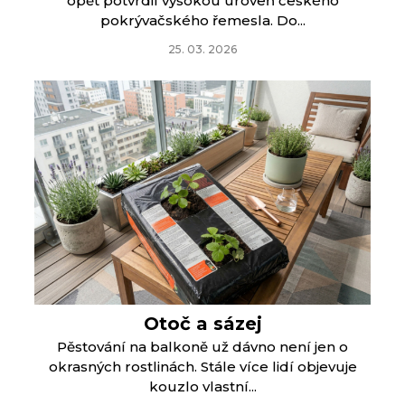
opět potvrdil vysokou úroveň českého
pokrývačského řemesla. Do...
25. 03. 2026
Otoč a sázej
Pěstování na balkoně už dávno není jen o
okrasných rostlinách. Stále více lidí objevuje
kouzlo vlastní...