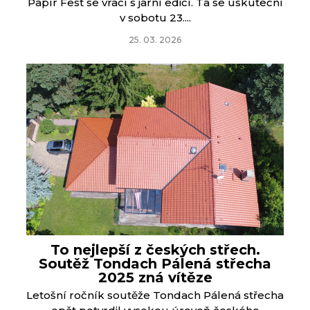
Papír Fest se vrací s jarní edicí. Ta se uskuteční
v sobotu 23....
25. 03. 2026
To nejlepší z českých střech.
Soutěž Tondach Pálená střecha
2025 zná vítěze
Letošní ročník soutěže Tondach Pálená střecha