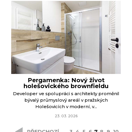
Pergamenka: Nový život
holešovického brownfieldu
Developer ve spolupráci s architekty proměnil
bývalý průmyslový areál v pražských
Holešovicích v moderní, v...
23. 03. 2026
PŘEDCHOZÍ
3
4
5
6
7
8
9
10