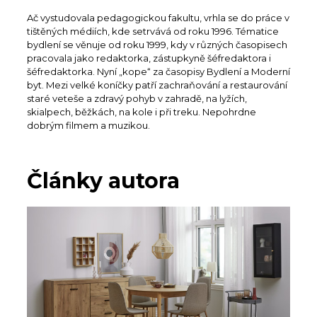
Ač vystudovala pedagogickou fakultu, vrhla se do práce v
tištěných médiích, kde setrvává od roku 1996. Tématice
bydlení se věnuje od roku 1999, kdy v různých časopisech
pracovala jako redaktorka, zástupkyně šéfredaktora i
šéfredaktorka. Nyní „kope“ za časopisy Bydlení a Moderní
byt. Mezi velké koníčky patří zachraňování a restaurování
staré veteše a zdravý pohyb v zahradě, na lyžích,
skialpech, běžkách, na kole i při treku. Nepohrdne
dobrým filmem a muzikou.
Články autora