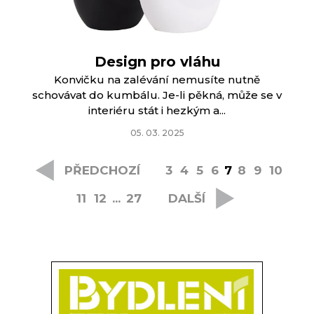
Design pro vláhu
Konvičku na zalévání nemusíte nutně
schovávat do kumbálu. Je-li pěkná, může se v
interiéru stát i hezkým a...
05. 03. 2025
PŘEDCHOZÍ
3
4
5
6
7
8
9
10
11
12
...
27
DALŠÍ